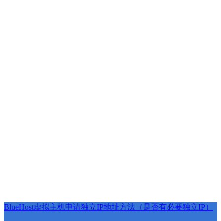
BlueHost虚拟主机申请独立IP地址方法（是否有必要独立IP）