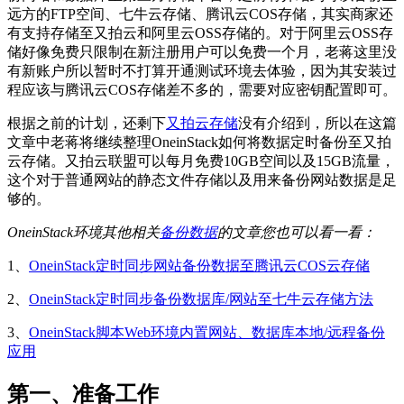
远方的FTP空间、七牛云存储、腾讯云COS存储，其实商家还
有支持存储至又拍云和阿里云OSS存储的。对于阿里云OSS存
储好像免费只限制在新注册用户可以免费一个月，老蒋这里没
有新账户所以暂时不打算开通测试环境去体验，因为其安装过
程应该与腾讯云COS存储差不多的，需要对应密钥配置即可。
根据之前的计划，还剩下
又拍云存储
没有介绍到，所以在这篇
文章中老蒋将继续整理OneinStack如何将数据定时备份至又拍
云存储。又拍云联盟可以每月免费10GB空间以及15GB流量，
这个对于普通网站的静态文件存储以及用来备份网站数据是足
够的。
OneinStack环境其他相关
备份数据
的文章您也可以看一看：
1、
OneinStack定时同步网站备份数据至腾讯云COS云存储
2、
OneinStack定时同步备份数据库/网站至七牛云存储方法
3、
OneinStack脚本Web环境内置网站、数据库本地/远程备份
应用
第一、准备工作